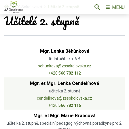
MENU
ZŠ Sokolovská
Učitelé 2. stupně
Učitelé 2. stupně
Mgr. Lenka Běhůnková
třídní učitelka: 6.B
behunkova@zssokolovska.cz
+420
566 782 112
Mgr. et Mgr. Lenka Cendelínová
učitelka 2. stupně
cendelinova@zssokolovska.cz
+420
566 782 116
Mgr. et Mgr. Marie Brabcová
učitelka 2. stupně, speciální pedagog, výchovná poradkyně pro 2.