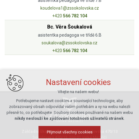
asistentka pedagoga ve třídě 7.B
koudelova1@zssokolovska.cz
+420
566 782 104
Bc. Věra Šoukalová
asistentka pedagoga ve třídě 6.B
soukalova@zssokolovska.cz
+420
566 782 104
Nastavení cookies
Vítejte na našem webu!
Potřebujeme nastavit cookies a související technologie, aby
zobrazovaný obsah odpovídal vašim potřebám a vy na webu nalezli
přesně to, co potřebujete. Soubory cookies používané na našem webu
nikdy neslouží ke zjišťování totožnosti uživatelů stránek
.
Základní škola Velké Meziříčí, Sokolovská 470/13
Přijmout všechny cookies
Sokolovská 470/13, 594 01 Velké Meziříčí