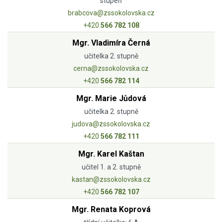
stupeň
brabcova@zssokolovska.cz
+420
566 782 108
Mgr. Vladimíra Černá
učitelka 2. stupně
cerna@zssokolovska.cz
+420
566 782 114
Mgr. Marie Jůdová
učitelka 2. stupně
judova@zssokolovska.cz
+420
566 782 111
Mgr. Karel Kaštan
učitel 1. a 2. stupně
kastan@zssokolovska.cz
+420
566 782 107
Mgr. Renata Koprová