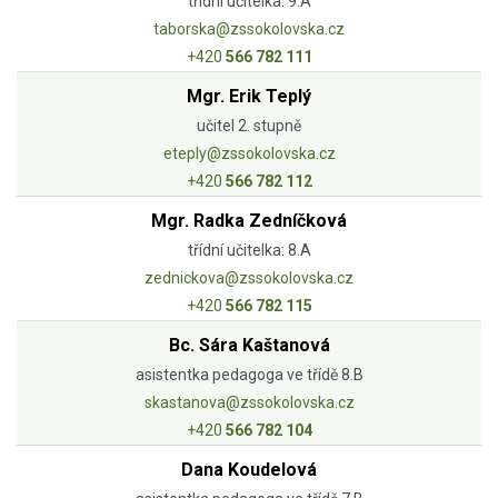
třídní učitelka: 9.A
taborska@zssokolovska.cz
+420
566 782 111
Mgr. Erik Teplý
učitel 2. stupně
eteply@zssokolovska.cz
+420
566 782 112
Mgr. Radka Zedníčková
třídní učitelka: 8.A
zednickova@zssokolovska.cz
+420
566 782 115
Bc. Sára Kaštanová
asistentka pedagoga ve třídě 8.B
skastanova@zssokolovska.cz
+420
566 782 104
Dana Koudelová