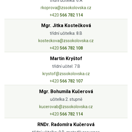
třídní učitelka: 6.A
rkoprova@zssokolovska.cz
+420
566 782 114
Mgr. Jitka Kostečková
třídní učitelka: 8.B
kosteckova@zssokolovska.cz
+420
566 782 108
Martin Kryštof
třídní učitel: 7.B
krystof@zssokolovska.cz
+420
566 782 107
Mgr. Bohumila Kučerová
učitelka 2. stupně
kucerovab@zssokolovska.cz
+420
566 782 114
RNDr. Radomíra Kučerová