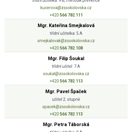
třídní učitelka: 9.B, metodik prevence
kucerova@zssokolovska.cz
+420
566 782 111
Mgr. Kateřina Smejkalová
třídní učitelka: 5.A
smejkalovak@zssokolovska.cz
+420
566 782 108
Mgr. Filip Šoukal
třídní učitel: 7.A
soukal@zssokolovska.cz
+420
566 782 113
Mgr. Pavel Špaček
učitel 2. stupně
spacek@zssokolovska.cz
+420
566 782 113
Mgr. Petra Táborská