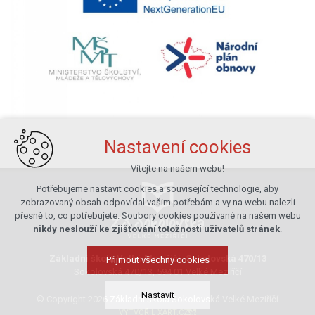
Nastavení cookies
Vítejte na našem webu!
Potřebujeme nastavit cookies a související technologie, aby
zobrazovaný obsah odpovídal vašim potřebám a vy na webu nalezli
přesně to, co potřebujete. Soubory cookies používané na našem webu
nikdy neslouží ke zjišťování totožnosti uživatelů stránek
.
Základní škola Velké Meziříčí, Sokolovská 470/13
Přijmout všechny cookies
Sokolovská 470/13, 594 01 Velké Meziříčí
Nastavit
© Copyright 2026 Základní škola Sokolovská Velké Meziříčí
VYTVOŘIL XART.CZ