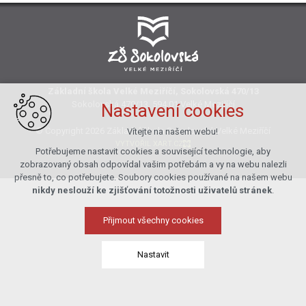
Základní škola Velké Meziříčí, Sokolovská 470/13
Sokolovská 470/13, 594 01 Velké Meziříčí
Nastavení cookies
© Copyright 2026 Základní škola Sokolovská Velké Meziříčí
Vítejte na našem webu!
VYTVOŘIL XART.CZ
Potřebujeme nastavit cookies a související technologie, aby
zobrazovaný obsah odpovídal vašim potřebám a vy na webu nalezli
přesně to, co potřebujete. Soubory cookies používané na našem webu
nikdy neslouží ke zjišťování totožnosti uživatelů stránek
.
Přijmout všechny cookies
Nastavit
Technická cookies