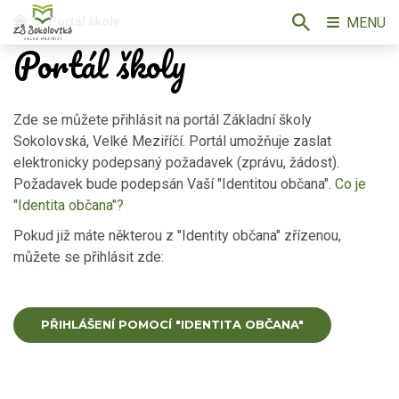
MENU
Portál školy
Portál školy
Zde se můžete přihlásit na portál Základní školy
Sokolovská, Velké Meziříčí. Portál umožňuje zaslat
elektronicky podepsaný požadavek (zprávu, žádost).
Požadavek bude podepsán Vaší "Identitou občana".
Co je
"Identita občana"?
Pokud již máte některou z "Identity občana" zřízenou,
můžete se přihlásit zde:
PŘIHLÁŠENÍ POMOCÍ "IDENTITA OBČANA"