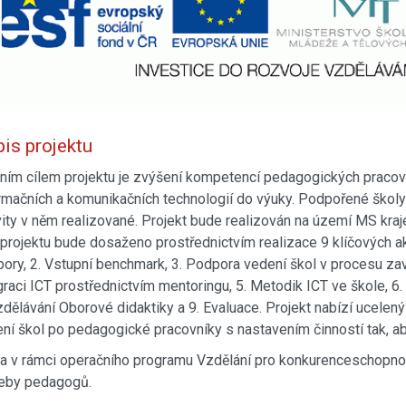
is projektu
ním cílem projektu je zvýšení kompetencí pedagogických pracovní
rmačních a komunikačních technologií do výuky. Podpořené školy p
vity v něm realizované. Projekt bude realizován na území MS kraje
 projektu bude dosaženo prostřednictvím realizace 9 klíčových akt
ory, 2. Vstupní benchmark, 3. Podpora vedení škol v procesu z
graci ICT prostřednictvím mentoringu, 5. Metodik ICT ve škole, 
zdělávání Oborové didaktiky a 9. Evaluace. Projekt nabízí ucele
ní škol po pedagogické pracovníky s nastavením činností tak, aby
a v rámci operačního programu Vzdělání pro konkurenceschopnos
eby pedagogů.