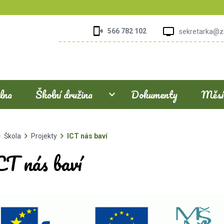
566 782 102
sekretarka@z
elna
Školní družina
Dokumenty
Měsíč
Škola
Projekty
ICT nás baví
CT nás baví