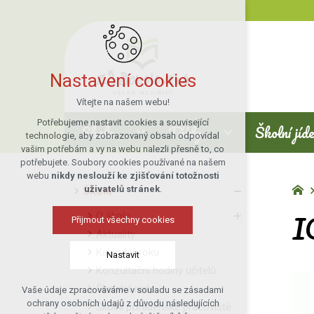
Nastavení cookies
Vítejte na našem webu!
Potřebujeme nastavit cookies a související
Škola
Třídy
Školní jíd
technologie, aby zobrazovaný obsah odpovídal
vašim potřebám a vy na webu nalezli přesně to, co
potřebujete. Soubory cookies používané na našem
webu
nikdy neslouží ke zjišťování totožnosti
uživatelů stránek
.
Škola
I
O škole
Přijmout všechny cookies
Aktuality
Kalendář roku
Nastavit
Konzultační hodiny učitelů
Školská rada
Vaše údaje zpracováváme v souladu se zásadami
Technická cookies
ochrany osobních údajů z důvodu následujících
Školní poradenské pracoviště
nutná pro provozování webu