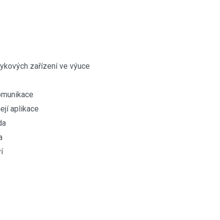
tykových zařízení ve výuce
komunikace
ejí aplikace
da
a
í