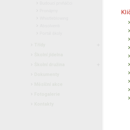
Budoucí prvňáčci
Pronájmy
Klí
Whistleblowing
Absolventi
Portál školy
Třídy
Školní jídelna
Školní družina
Dokumenty
Měsíční akce
Fotogalerie
Kontakty