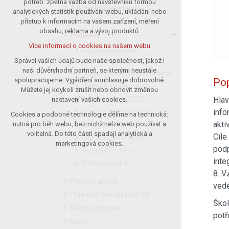
potřeb: zpětná vazba od návštěvníků formou
Žákovský parlament
analytických statistik používání webu, ukládání nebo
udržení kontextu stránek (session):
ROBOTEL – Smart Class
přístup k informacím na vašem zařízení, měření
případná přihlášení, volby jazyka, apod.
obsahu, reklama a vývoj produktů.
Projekty
Volitelná cookies
Více informací o cookies na našem webu
analytická pro anonymizované
Rozvoj čtenářské
vyhodnocení návštěvnosti
gramotnosti
Správci vašich údajů bude naše společnost, jakož i
naši důvěryhodní partneři, se kterými neustále
marketingová cookies (Google)
Učíme se ze života pro život
spolupracujeme. Vyjádření souhlasu je dobrovolné.
Pop
Více informací o cookies na našem webu
Webové stránky školy
Můžete jej kdykoli zrušit nebo obnovit změnou
Rekonstrukce 2020
Hlav
nastavení vašich cookies.
info
Doučování žáků škol
Cookies a podobné technologie dělíme na technická:
Přijmout všechny cookies
akti
nutná pro běh webu, bez nichž nelze web používat a
OP JAK Šablony I
volitelná. Do této části spadají analytická a
Cíle
Digitalizujeme školu
Odmítnout vše
marketingová cookies.
podp
Rozvoj ICT metod
inte
Archiv projektů
8. V
Přehled aktivit
vede
Přijímací zkoušky na SŠ
Škol
Školní knihovna
potř
Sport