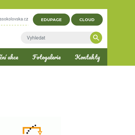
ssokolovska.cz
EDUPAGE
CLOUD
ní akce
Fotogalerie
Kontakty