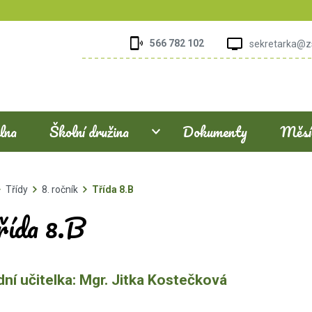
566 782 102
sekretarka@z
elna
Školní družina
Dokumenty
Měsíč
Třídy
8. ročník
Třída 8.B
řída 8.B
ídní učitelka: Mgr. Jitka Kostečko