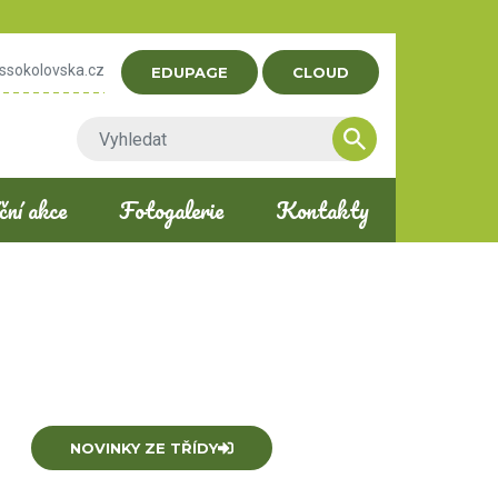
ssokolovska.cz
EDUPAGE
CLOUD
ní akce
Fotogalerie
Kontakty
vá
NOVINKY ZE TŘÍDY