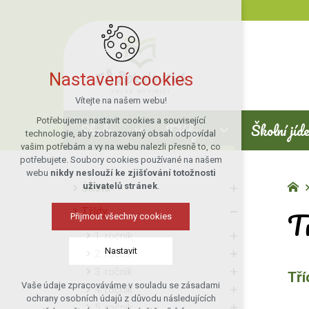
Nastavení cookies
Vítejte na našem webu!
Potřebujeme nastavit cookies a související
Škola
Třídy
Školní jíd
technologie, aby zobrazovaný obsah odpovídal
vašim potřebám a vy na webu nalezli přesně to, co
potřebujete. Soubory cookies používané na našem
webu
nikdy neslouží ke zjišťování totožnosti
uživatelů stránek
.
Škola
T
Třídy
Přijmout všechny cookies
1. ročník
Nastavit
2. ročník
3. ročník
Tř
Vaše údaje zpracováváme v souladu se zásadami
4. ročník
Technická cookies
ochrany osobních údajů z důvodu následujících
5. ročník
nutná pro provozování webu