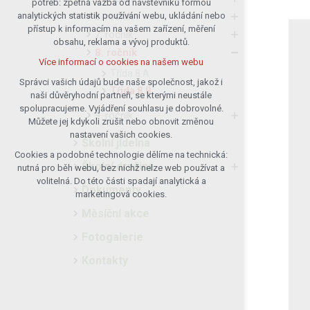
potřeb: zpětná vazba od návštěvníků formou
6. ročník
analytických statistik používání webu, ukládání nebo
udržení kontextu stránek (session):
přístup k informacím na vašem zařízení, měření
případná přihlášení, volby jazyka, apod.
7. ročník
obsahu, reklama a vývoj produktů.
Volitelná cookies
8. ročník
Více informací o cookies na našem webu
analytická pro anonymizované
Třída 8.A
vyhodnocení návštěvnosti
Správci vašich údajů bude naše společnost, jakož i
Třída 8.B
naši důvěryhodní partneři, se kterými neustále
marketingová cookies (Google)
spolupracujeme. Vyjádření souhlasu je dobrovolné.
9. ročník
Více informací o cookies na našem webu
Můžete jej kdykoli zrušit nebo obnovit změnou
nastavení vašich cookies.
Školní jídelna
Cookies a podobné technologie dělíme na technická:
Přijmout všechny cookies
Školní družina
nutná pro běh webu, bez nichž nelze web používat a
volitelná. Do této části spadají analytická a
Dokumenty
Odmítnout vše
marketingová cookies.
Měsíční akce
Fotogalerie
Kontakty