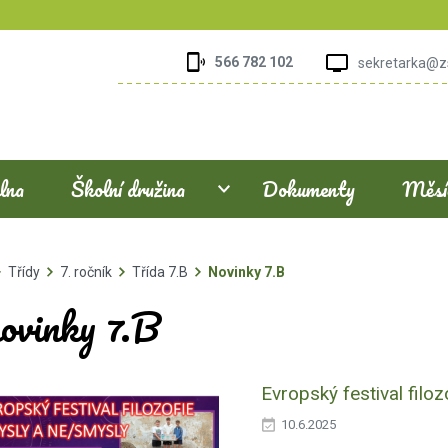
566 782 102
sekretarka@z
elna
Školní družina
Dokumenty
Měsíč
Třídy
7. ročník
Třída 7.B
Novinky 7.B
ovinky 7.B
Evropský festival filo
10.6.2025