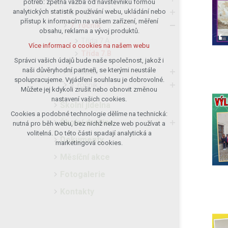
potřeb: zpětná vazba od návštěvníků formou
6. ročník
analytických statistik používání webu, ukládání nebo
udržení kontextu stránek (session):
přístup k informacím na vašem zařízení, měření
případná přihlášení, volby jazyka, apod.
7. ročník
obsahu, reklama a vývoj produktů.
Volitelná cookies
Třída 7.A
Více informací o cookies na našem webu
analytická pro anonymizované
Třída 7.B
vyhodnocení návštěvnosti
Správci vašich údajů bude naše společnost, jakož i
naši důvěryhodní partneři, se kterými neustále
marketingová cookies (Google)
8. ročník
spolupracujeme. Vyjádření souhlasu je dobrovolné.
9. ročník
Více informací o cookies na našem webu
Můžete jej kdykoli zrušit nebo obnovit změnou
nastavení vašich cookies.
Školní jídelna
Cookies a podobné technologie dělíme na technická:
Přijmout všechny cookies
Školní družina
nutná pro běh webu, bez nichž nelze web používat a
volitelná. Do této části spadají analytická a
Dokumenty
Odmítnout vše
marketingová cookies.
Měsíční akce
Fotogalerie
Kontakty