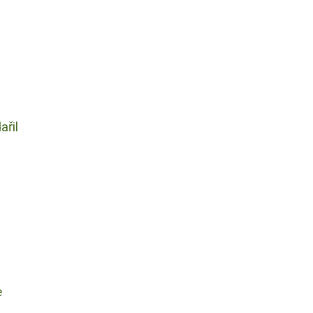
ařil
e