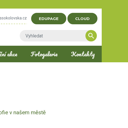
ssokolovska.cz
EDUPAGE
CLOUD
ní akce
Fotogalerie
Kontakty
zofie v našem městě