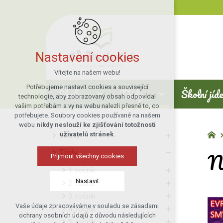
Nastavení cookies
Vítejte na našem webu!
Potřebujeme nastavit cookies a související
Škola
Třídy
Školní jíd
technologie, aby zobrazovaný obsah odpovídal
vašim potřebám a vy na webu nalezli přesně to, co
potřebujete. Soubory cookies používané na našem
webu
nikdy neslouží ke zjišťování totožnosti
uživatelů stránek
.
Škola
N
Třídy
Přijmout všechny cookies
1. ročník
Nastavit
2. ročník
3. ročník
Vaše údaje zpracováváme v souladu se zásadami
4. ročník
Technická cookies
ochrany osobních údajů z důvodu následujících
5. ročník
nutná pro provozování webu