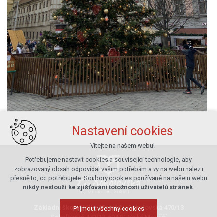
Nastavení cookies
Vítejte na našem webu!
Potřebujeme nastavit cookies a související technologie, aby
zobrazovaný obsah odpovídal vašim potřebám a vy na webu nalezli
přesně to, co potřebujete. Soubory cookies používané na našem webu
nikdy neslouží ke zjišťování totožnosti uživatelů stránek
.
Základní škola Velké Meziříčí, Sokolovská 470/13
Přijmout všechny cookies
Sokolovská 470/13, 594 01 Velké Meziříčí