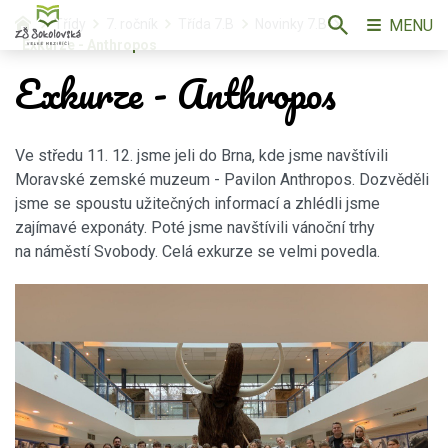
MENU
Třídy
7. ročník
Třída 7.B
Novinky 7.B
Exkurze - Anthropos
Exkurze - Anthropos
Ve středu 11. 12. jsme jeli do Brna, kde jsme navštívili
Moravské zemské muzeum - Pavilon Anthropos. Dozvěděli
jsme se spoustu užitečných informací a zhlédli jsme
zajímavé exponáty. Poté jsme navštívili vánoční trhy
na náměstí Svobody. Celá exkurze se velmi povedla.