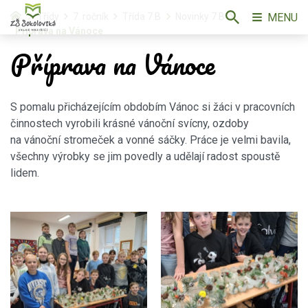
MENU
Třídy
7. ročník
Třída 7.B
Novinky 7.B
Příprava na Vánoce
Příprava na Vánoce
S pomalu přicházejícím obdobím Vánoc si žáci v pracovních
činnostech vyrobili krásné vánoční svícny, ozdoby
na vánoční stromeček a vonné sáčky. Práce je velmi bavila,
všechny výrobky se jim povedly a udělají radost spoustě
lidem.