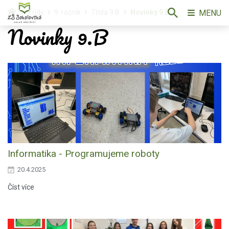
MENU
Třídy
9. ročník
Třída 9.B
Novinky 9.B
Novinky 9.B
Informatika - Programujeme roboty
20.4.2025
Číst více