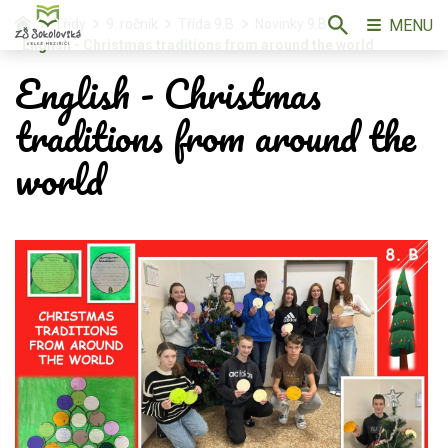
MENU
Třídy
9. ročník
Třída 9.B
Novinky 9.B
English - Christmas traditions from around the world
English - Christmas
traditions from around the
world