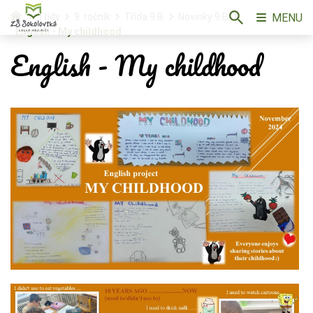
MENU
Třídy
9. ročník
Třída 9.B
Novinky 9.B
English - My childhood
English - My childhood