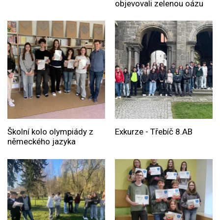
objevovali zelenou oázu
Školní kolo olympiády z
Exkurze - Třebíč 8.AB
německého jazyka