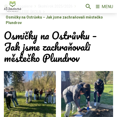
MENU
Fotogalerie
Školní rok 2025/2026
FOTOGALERIE ŠKOLA
Osmičky na Ostrůvku – Jak jsme zachraňovali městečko
Plundrov
Osmičky na Ostrůvku –
Jak jsme zachraňovali
městečko Plundrov