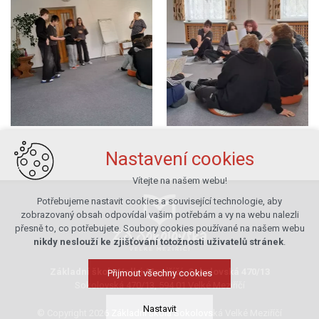
Nastavení cookies
Vítejte na našem webu!
Potřebujeme nastavit cookies a související technologie, aby
zobrazovaný obsah odpovídal vašim potřebám a vy na webu nalezli
přesně to, co potřebujete. Soubory cookies používané na našem webu
nikdy neslouží ke zjišťování totožnosti uživatelů stránek
.
Základní škola Velké Meziříčí, Sokolovská 470/13
Přijmout všechny cookies
Sokolovská 470/13, 594 01 Velké Meziříčí
Nastavit
© Copyright 2026 Základní škola Sokolovská Velké Meziříčí