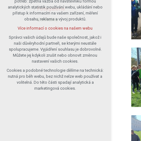
potřeb: zpětná vazba od návštěvníků formou
analytických statistik používání webu, ukládání nebo
udržení kontextu stránek (session):
Fotogalerie
přístup k informacím na vašem zařízení, měření
případná přihlášení, volby jazyka, apod.
Kontakty
obsahu, reklama a vývoj produktů.
Volitelná cookies
Více informací o cookies na našem webu
analytická pro anonymizované
vyhodnocení návštěvnosti
Správci vašich údajů bude naše společnost, jakož i
naši důvěryhodní partneři, se kterými neustále
marketingová cookies (Google)
spolupracujeme. Vyjádření souhlasu je dobrovolné.
Více informací o cookies na našem webu
Můžete jej kdykoli zrušit nebo obnovit změnou
nastavení vašich cookies.
Cookies a podobné technologie dělíme na technická:
Přijmout všechny cookies
nutná pro běh webu, bez nichž nelze web používat a
volitelná. Do této části spadají analytická a
Odmítnout vše
marketingová cookies.