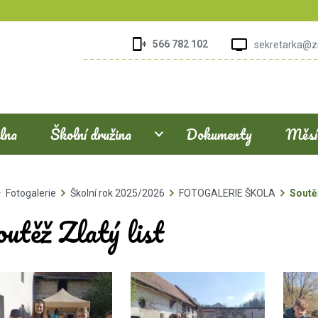
566 782 102
sekretarka@z
elna
Školní družina
Dokumenty
Měsíč
Fotogalerie
Školní rok 2025/2026
FOTOGALERIE ŠKOLA
Soutěž
utěž Zlatý list