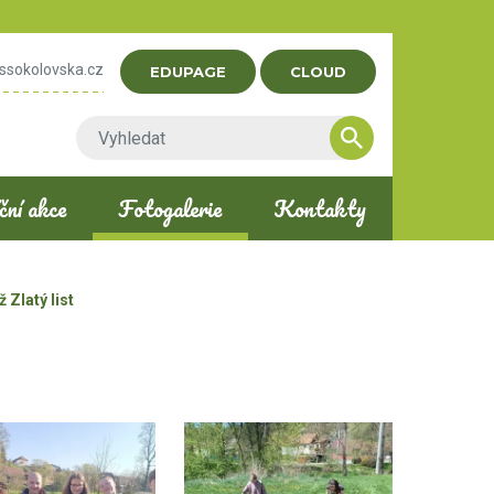
ssokolovska.cz
EDUPAGE
CLOUD
ní akce
Fotogalerie
Kontakty
 Zlatý list