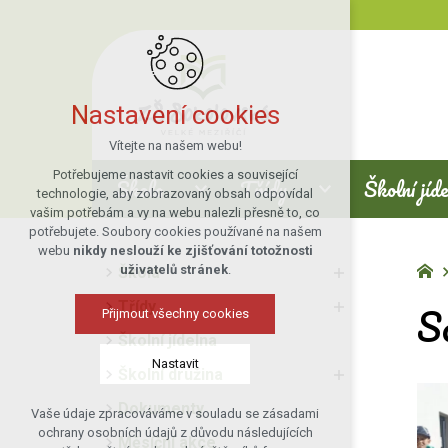
Nastavení cookies
Vítejte na našem webu!
Potřebujeme nastavit cookies a související
Škola
Třídy
Školní jíd
technologie, aby zobrazovaný obsah odpovídal
vašim potřebám a vy na webu nalezli přesně to, co
potřebujete. Soubory cookies používané na našem
webu
nikdy neslouží ke zjišťování totožnosti
uživatelů stránek
.
Škola
So
Třídy
Přijmout všechny cookies
Školní jídelna
Nastavit
Školní družina
Dokumenty
Vaše údaje zpracováváme v souladu se zásadami
Technická cookies
ochrany osobních údajů z důvodu následujících
Měsíční akce
nutná pro provozování webu