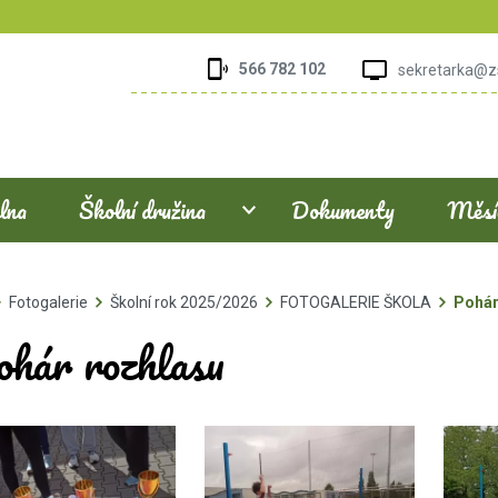
566 782 102
sekretarka@z
elna
Školní družina
Dokumenty
Měsíč
Fotogalerie
Školní rok 2025/2026
FOTOGALERIE ŠKOLA
Pohár
ohár rozhlasu