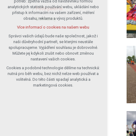
potřeb: zpětná vazba od návštěvníků formou
analytických statistik používání webu, ukládání nebo
udržení kontextu stránek (session):
Fotogalerie
přístup k informacím na vašem zařízení, měření
případná přihlášení, volby jazyka, apod.
Kontakty
obsahu, reklama a vývoj produktů.
Volitelná cookies
Více informací o cookies na našem webu
analytická pro anonymizované
vyhodnocení návštěvnosti
Správci vašich údajů bude naše společnost, jakož i
naši důvěryhodní partneři, se kterými neustále
marketingová cookies (Google)
spolupracujeme. Vyjádření souhlasu je dobrovolné.
Více informací o cookies na našem webu
Můžete jej kdykoli zrušit nebo obnovit změnou
nastavení vašich cookies.
Cookies a podobné technologie dělíme na technická:
Přijmout všechny cookies
nutná pro běh webu, bez nichž nelze web používat a
volitelná. Do této části spadají analytická a
Odmítnout vše
marketingová cookies.