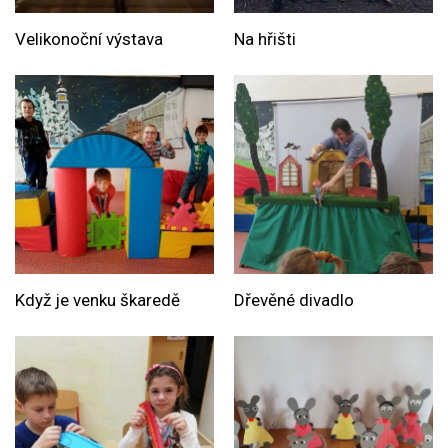
Velikonoční výstava
Na hřišti
Když je venku škaredě
Dřevěné divadlo