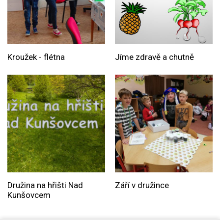
Kroužek - flétna
Jíme zdravě a chutně
Družina na hřišti Nad
Září v družince
Kunšovcem