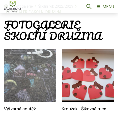
MENU
Fotogalerie
Školní rok 2022/2023
FOTOGALERIE ŠKOLNÍ DRUŽINA
FOTOGALERIE
ŠKOLNÍ DRUŽINA
Výtvarná soutěž
Kroužek - Šikovné ruce