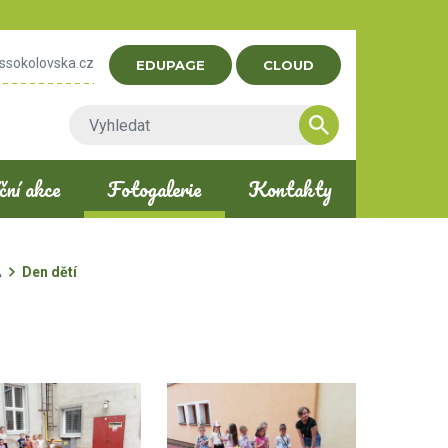
ssokolovska.cz
EDUPAGE
CLOUD
ní akce
Fotogalerie
Kontakty
A
Den dětí