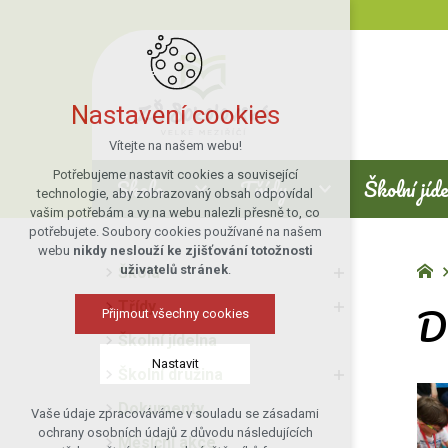
Nastavení cookies
Vítejte na našem webu!
Potřebujeme nastavit cookies a související
Škola
Třídy
Školní jíd
technologie, aby zobrazovaný obsah odpovídal
vašim potřebám a vy na webu nalezli přesně to, co
potřebujete. Soubory cookies používané na našem
webu
nikdy neslouží ke zjišťování totožnosti
uživatelů stránek
.
Škola
D
Třídy
Přijmout všechny cookies
Školní jídelna
Nastavit
Školní družina
Dokumenty
Vaše údaje zpracováváme v souladu se zásadami
Technická cookies
ochrany osobních údajů z důvodu následujících
Měsíční akce
nutná pro provozování webu