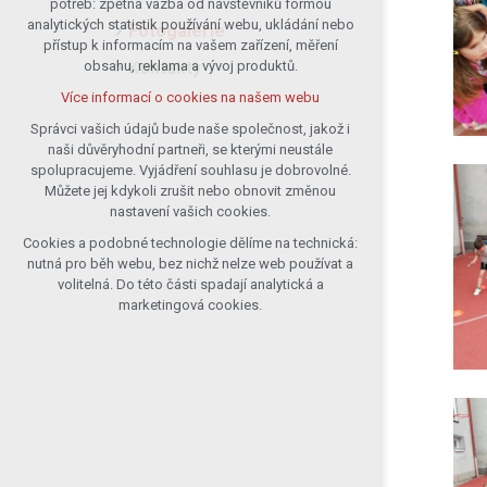
potřeb: zpětná vazba od návštěvníků formou
analytických statistik používání webu, ukládání nebo
udržení kontextu stránek (session):
Fotogalerie
přístup k informacím na vašem zařízení, měření
případná přihlášení, volby jazyka, apod.
Kontakty
obsahu, reklama a vývoj produktů.
Volitelná cookies
Více informací o cookies na našem webu
analytická pro anonymizované
vyhodnocení návštěvnosti
Správci vašich údajů bude naše společnost, jakož i
naši důvěryhodní partneři, se kterými neustále
marketingová cookies (Google)
spolupracujeme. Vyjádření souhlasu je dobrovolné.
Více informací o cookies na našem webu
Můžete jej kdykoli zrušit nebo obnovit změnou
nastavení vašich cookies.
Cookies a podobné technologie dělíme na technická:
Přijmout všechny cookies
nutná pro běh webu, bez nichž nelze web používat a
volitelná. Do této části spadají analytická a
Odmítnout vše
marketingová cookies.