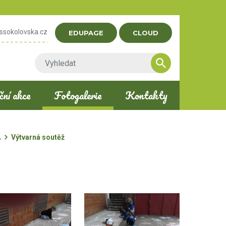
ssokolovska.cz
EDUPAGE
CLOUD
ní akce
Fotogalerie
Kontakty
A
Výtvarná soutěž