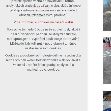
potřeb: zpětná vazba od návštěvníků formou
analytických statistik používání webu, ukládání nebo
udržení kontextu stránek (session):
Fotogalerie
přístup k informacím na vašem zařízení, měření
případná přihlášení, volby jazyka, apod.
Kontakty
obsahu, reklama a vývoj produktů.
Volitelná cookies
Více informací o cookies na našem webu
analytická pro anonymizované
vyhodnocení návštěvnosti
Správci vašich údajů bude naše společnost, jakož i
naši důvěryhodní partneři, se kterými neustále
marketingová cookies (Google)
spolupracujeme. Vyjádření souhlasu je dobrovolné.
Více informací o cookies na našem webu
Můžete jej kdykoli zrušit nebo obnovit změnou
nastavení vašich cookies.
Cookies a podobné technologie dělíme na technická:
Přijmout všechny cookies
nutná pro běh webu, bez nichž nelze web používat a
volitelná. Do této části spadají analytická a
Odmítnout vše
marketingová cookies.