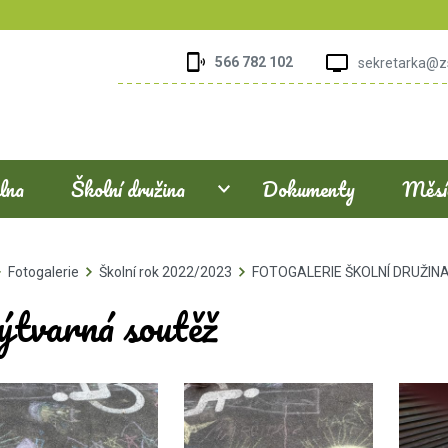
566 782 102
sekretarka@z
elna
Školní družina
Dokumenty
Měsíč
Fotogalerie
Školní rok 2022/2023
FOTOGALERIE ŠKOLNÍ DRUŽIN
ýtvarná soutěž