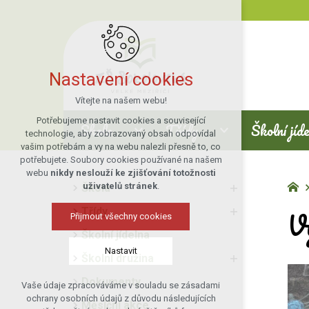
Nastavení cookies
Vítejte na našem webu!
Potřebujeme nastavit cookies a související
Škola
Třídy
Školní jíd
technologie, aby zobrazovaný obsah odpovídal
vašim potřebám a vy na webu nalezli přesně to, co
potřebujete. Soubory cookies používané na našem
webu
nikdy neslouží ke zjišťování totožnosti
uživatelů stránek
.
Škola
V
Třídy
Přijmout všechny cookies
Školní jídelna
Nastavit
Školní družina
Dokumenty
Vaše údaje zpracováváme v souladu se zásadami
Technická cookies
ochrany osobních údajů z důvodu následujících
Měsíční akce
nutná pro provozování webu