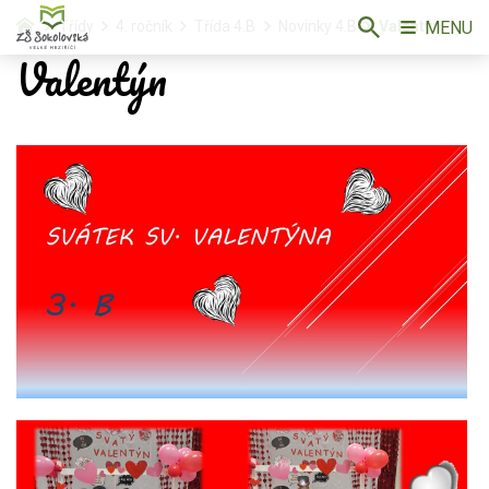
MENU
Třídy
4. ročník
Třída 4.B
Novinky 4.B
Valentýn
Valentýn