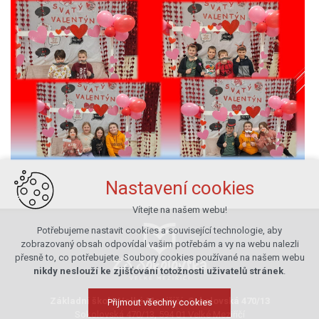
Nastavení cookies
Vítejte na našem webu!
Potřebujeme nastavit cookies a související technologie, aby
zobrazovaný obsah odpovídal vašim potřebám a vy na webu nalezli
přesně to, co potřebujete. Soubory cookies používané na našem webu
nikdy neslouží ke zjišťování totožnosti uživatelů stránek
.
Základní škola Velké Meziříčí, Sokolovská 470/13
Přijmout všechny cookies
Sokolovská 470/13, 594 01 Velké Meziříčí