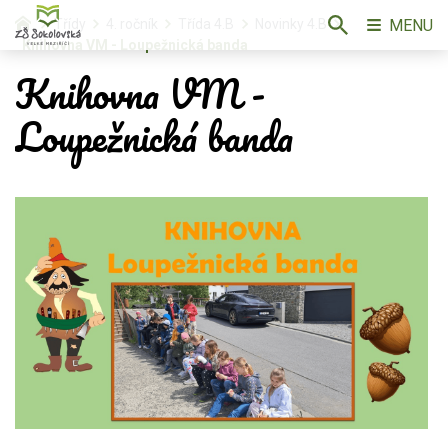
MENU
Třídy
4. ročník
Třída 4.B
Novinky 4.B
Knihovna VM - Loupežnická banda
Knihovna VM -
Loupežnická banda