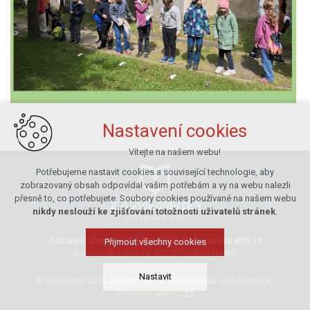
Nastavení cookies
Vítejte na našem webu!
Potřebujeme nastavit cookies a související technologie, aby
zobrazovaný obsah odpovídal vašim potřebám a vy na webu nalezli
přesně to, co potřebujete. Soubory cookies používané na našem webu
nikdy neslouží ke zjišťování totožnosti uživatelů stránek
.
Základní škola Velké Meziříčí, Sokolovská 470/13
Přijmout všechny cookies
Sokolovská 470/13, 594 01 Velké Meziříčí
Nastavit
© Copyright 2026 Základní škola Sokolovská Velké Meziříčí
VYTVOŘIL XART.CZ