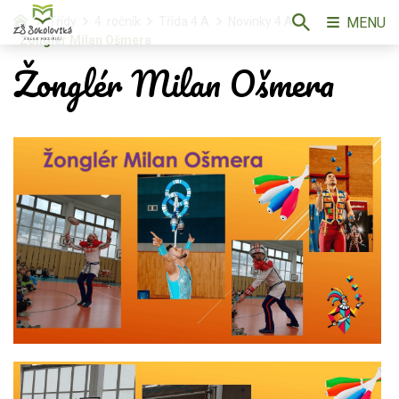
MENU
Třídy
4. ročník
Třída 4.A
Novinky 4.A
Žonglér Milan Ošmera
Žonglér Milan Ošmera