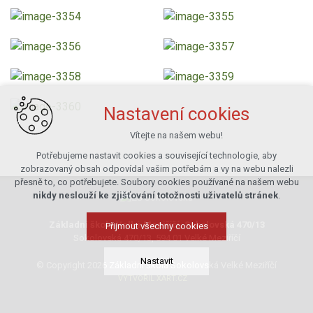
Nastavení cookies
Vítejte na našem webu!
Potřebujeme nastavit cookies a související technologie, aby
zobrazovaný obsah odpovídal vašim potřebám a vy na webu nalezli
přesně to, co potřebujete. Soubory cookies používané na našem webu
nikdy neslouží ke zjišťování totožnosti uživatelů stránek
.
Základní škola Velké Meziříčí, Sokolovská 470/13
Přijmout všechny cookies
Sokolovská 470/13, 594 01 Velké Meziříčí
Nastavit
© Copyright 2026 Základní škola Sokolovská Velké Meziříčí
VYTVOŘIL XART.CZ
Technická cookies