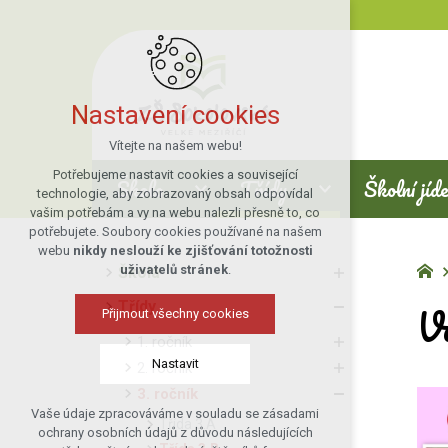
Nastavení cookies
Vítejte na našem webu!
Potřebujeme nastavit cookies a související
Škola
Třídy
Školní jíd
technologie, aby zobrazovaný obsah odpovídal
vašim potřebám a vy na webu nalezli přesně to, co
potřebujete. Soubory cookies používané na našem
webu
nikdy neslouží ke zjišťování totožnosti
uživatelů stránek
.
Škola
V
Třídy
Přijmout všechny cookies
1. ročník
Nastavit
2. ročník
3. ročník
Vaše údaje zpracováváme v souladu se zásadami
Třída 3.A
Technická cookies
ochrany osobních údajů z důvodu následujících
nutná pro provozování webu