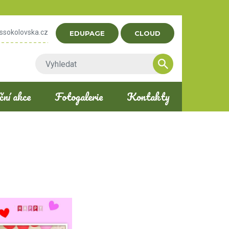
ssokolovska.cz
EDUPAGE
CLOUD
ní akce
Fotogalerie
Kontakty