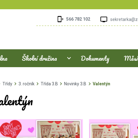
566 782 102
sekretarka@z
elna
Školní družina
Dokumenty
Měsíč
Třídy
3. ročník
Třída 3.B
Novinky 3.B
Valentýn
alentýn