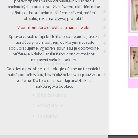
Třída 3.B
potřeb: zpětná vazba od návštěvníků formou
analytických statistik používání webu, ukládání nebo
udržení kontextu stránek (session):
4. ročník
přístup k informacím na vašem zařízení, měření
případná přihlášení, volby jazyka, apod.
obsahu, reklama a vývoj produktů.
5. ročník
Volitelná cookies
6. ročník
Více informací o cookies na našem webu
analytická pro anonymizované
7. ročník
vyhodnocení návštěvnosti
Správci vašich údajů bude naše společnost, jakož i
naši důvěryhodní partneři, se kterými neustále
marketingová cookies (Google)
8. ročník
spolupracujeme. Vyjádření souhlasu je dobrovolné.
9. ročník
Více informací o cookies na našem webu
Můžete jej kdykoli zrušit nebo obnovit změnou
nastavení vašich cookies.
Školní jídelna
Cookies a podobné technologie dělíme na technická:
Přijmout všechny cookies
Školní družina
nutná pro běh webu, bez nichž nelze web používat a
volitelná. Do této části spadají analytická a
Dokumenty
Odmítnout vše
marketingová cookies.
Měsíční akce
Fotogalerie
Kontakty