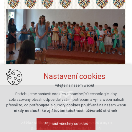
Nastavení cookies
Vítejte na našem webu!
Potřebujeme nastavit cookies a související technologie, aby
zobrazovaný obsah odpovídal vašim potřebám a vy na webu nalezli
přesně to, co potřebujete. Soubory cookies používané na našem webu
nikdy neslouží ke zjišťování totožnosti uživatelů stránek
.
Základní škola Velké Meziříčí, Sokolovská 470/13
Přijmout všechny cookies
Sokolovská 470/13, 594 01 Velké Meziříčí