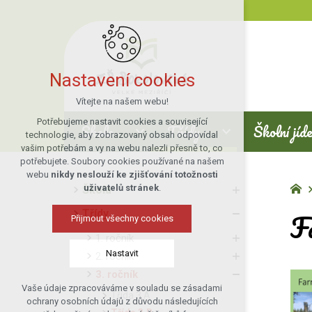
Nastavení cookies
Vítejte na našem webu!
Potřebujeme nastavit cookies a související
Škola
Třídy
Školní jíd
technologie, aby zobrazovaný obsah odpovídal
vašim potřebám a vy na webu nalezli přesně to, co
potřebujete. Soubory cookies používané na našem
webu
nikdy neslouží ke zjišťování totožnosti
uživatelů stránek
.
Škola
F
Třídy
Přijmout všechny cookies
1. ročník
Nastavit
2. ročník
3. ročník
Vaše údaje zpracováváme v souladu se zásadami
Třída 3.A
Technická cookies
ochrany osobních údajů z důvodu následujících
nutná pro provozování webu