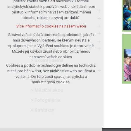
Třída 3.B
potřeb: zpětná vazba od návštěvníků formou
analytických statistik používání webu, ukládání nebo
udržení kontextu stránek (session):
4. ročník
přístup k informacím na vašem zařízení, měření
případná přihlášení, volby jazyka, apod.
obsahu, reklama a vývoj produktů.
5. ročník
Volitelná cookies
6. ročník
Více informací o cookies na našem webu
analytická pro anonymizované
7. ročník
vyhodnocení návštěvnosti
Správci vašich údajů bude naše společnost, jakož i
naši důvěryhodní partneři, se kterými neustále
marketingová cookies (Google)
8. ročník
spolupracujeme. Vyjádření souhlasu je dobrovolné.
9. ročník
Více informací o cookies na našem webu
Můžete jej kdykoli zrušit nebo obnovit změnou
nastavení vašich cookies.
Školní jídelna
Cookies a podobné technologie dělíme na technická:
Přijmout všechny cookies
Školní družina
nutná pro běh webu, bez nichž nelze web používat a
volitelná. Do této části spadají analytická a
Dokumenty
Odmítnout vše
marketingová cookies.
Měsíční akce
Fotogalerie
Kontakty