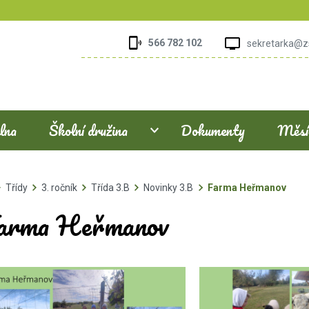
566 782 102
sekretarka@z
elna
Školní družina
Dokumenty
Měsíč
Třídy
3. ročník
Třída 3.B
Novinky 3.B
Farma Heřmanov
arma Heřmanov