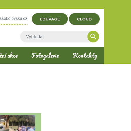
ssokolovska.cz
EDUPAGE
CLOUD
ní akce
Fotogalerie
Kontakty