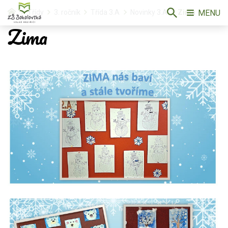
MENU
Třídy
3. ročník
Třída 3.A
Novinky 3.A
Zima
Zima