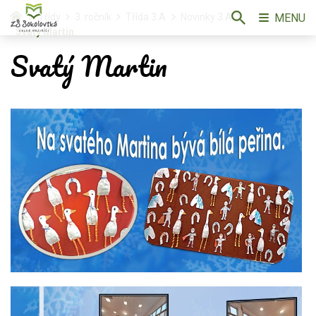
MENU
Třídy
3. ročník
Třída 3.A
Novinky 3.A
Svatý Martin
Svatý Martin