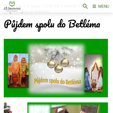
MENU
Třídy
3. ročník
Třída 3.A
Novinky 3.A
Půjdem spolu do Betléma
Půjdem spolu do Betléma