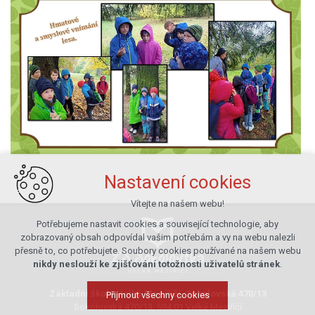
Nastavení cookies
Vítejte na našem webu!
Potřebujeme nastavit cookies a související technologie, aby
zobrazovaný obsah odpovídal vašim potřebám a vy na webu nalezli
přesně to, co potřebujete. Soubory cookies používané na našem webu
nikdy neslouží ke zjišťování totožnosti uživatelů stránek
.
Základní škola Velké Meziříčí, Sokolovská 470/13
Přijmout všechny cookies
Sokolovská 470/13, 594 01 Velké Meziříčí