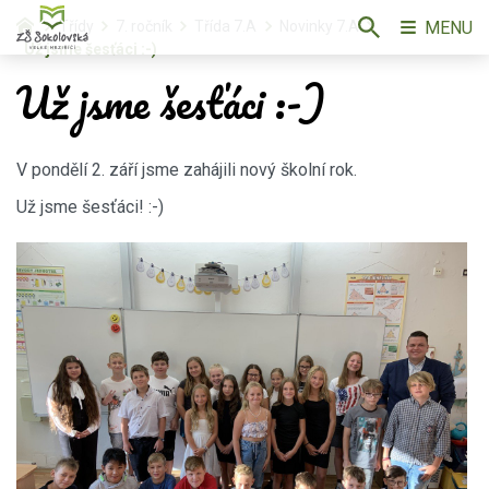
MENU
Třídy
7. ročník
Třída 7.A
Novinky 7.A
Už jsme šesťáci :-)
Už jsme šesťáci :-)
V pondělí 2. září jsme zahájili nový školní rok.
Už jsme šesťáci! :-)