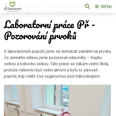
MENU
Třídy
7. ročník
Třída 7.A
Novinky 7.A
Laboratorní práce Př - Pozorování prvoků
Laboratorní práce Př -
Pozorování prvoků
V laboratorních pracích jsme se tentokrát zaměřili na prvoky.
Ze senného nálevu jsme pozorovali nálevníky – trepku
velkou a bobovku velkou. Tato práce se žákům velmi líbila,
protože nálevníci byli velmi aktivní a bylo to zároveň
poprvé, kdy viděli živý organismus pod mikroskopem.