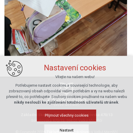
Nastavení cookies
Vítejte na našem webu!
Potřebujeme nastavit cookies a související technologie, aby
zobrazovaný obsah odpovídal vašim potřebám a vy na webu nalezli
přesně to, co potřebujete. Soubory cookies používané na našem webu
nikdy neslouží ke zjišťování totožnosti uživatelů stránek
.
Základní škola Velké Meziříčí, Sokolovská 470/13
Přijmout všechny cookies
Sokolovská 470/13, 594 01 Velké Meziříčí
Nastavit
© Copyright 2026 Základní škola Sokolovská Velké Meziříčí