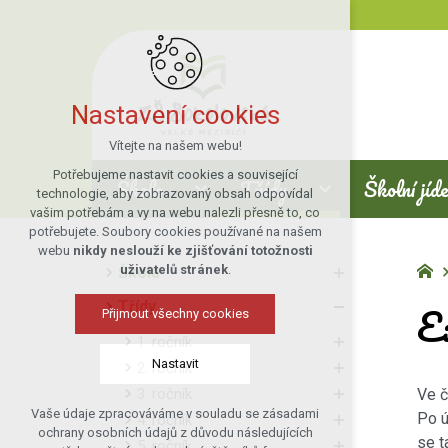
Nastavení cookies
Vítejte na našem webu!
Potřebujeme nastavit cookies a související
Škola
Třídy
Školní jíd
technologie, aby zobrazovaný obsah odpovídal
vašim potřebám a vy na webu nalezli přesně to, co
potřebujete. Soubory cookies používané na našem
webu
nikdy neslouží ke zjišťování totožnosti
uživatelů stránek
.
Škola
E
Třídy
Přijmout všechny cookies
1. ročník
Nastavit
2. ročník
3. ročník
Ve č
Vaše údaje zpracováváme v souladu se zásadami
Po ú
4. ročník
Technická cookies
ochrany osobních údajů z důvodu následujících
se t
5. ročník
nutná pro provozování webu