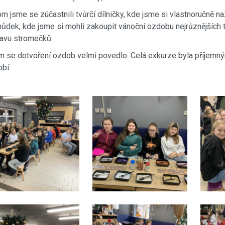
m jsme se zúčastnili tvůrčí dílničky, kde jsme si vlastnoručně na
ůdek, kde jsme si mohli zakoupit vánoční ozdobu nejrůznějších tv
avu stromečků.
 se dotvoření ozdob velmi povedlo. Celá exkurze byla příjemn
bí.