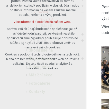
potřeb: zpětná vazba od návštěvníků formou
6. ročník
analytických statistik používání webu, ukládání nebo
udržení kontextu stránek (session):
Poto
přístup k informacím na vašem zařízení, měření
případná přihlášení, volby jazyka, apod.
7. ročník
obch
obsahu, reklama a vývoj produktů.
Volitelná cookies
výst
Třída 7.A
Více informací o cookies na našem webu
analytická pro anonymizované
Třída 7.B
Všem
vyhodnocení návštěvnosti
Správci vašich údajů bude naše společnost, jakož i
obdo
naši důvěryhodní partneři, se kterými neustále
marketingová cookies (Google)
8. ročník
spolupracujeme. Vyjádření souhlasu je dobrovolné.
9. ročník
Více informací o cookies na našem webu
Můžete jej kdykoli zrušit nebo obnovit změnou
nastavení vašich cookies.
Školní jídelna
Cookies a podobné technologie dělíme na technická:
Přijmout všechny cookies
Školní družina
nutná pro běh webu, bez nichž nelze web používat a
volitelná. Do této části spadají analytická a
Dokumenty
Odmítnout vše
marketingová cookies.
Měsíční akce
Fotogalerie
Kontakty