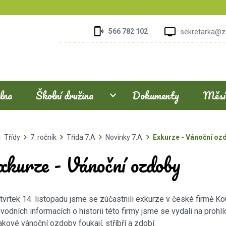
566 782 102
sekretarka@z
elna
Školní družina
Dokumenty
Měsíč
Třídy
7. ročník
Třída 7.A
Novinky 7.A
Exkurze - Vánoční oz
xkurze - Vánoční ozdoby
tvrtek 14. listopadu jsme se zúčastnili exkurze v české firmě Kou
vodních informacích o historii této firmy jsme se vydali na prohl
akové vánoční ozdoby foukají, stříbří a zdobí.