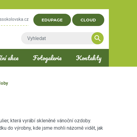
ssokolovska.cz
EDUPAGE
CLOUD
ní akce
Fotogalerie
Kontakty
doby
lier, která vyrábí skleněné vánoční ozdoby.
ídku do výrobny, kde jsme mohli názorně vidět, jak