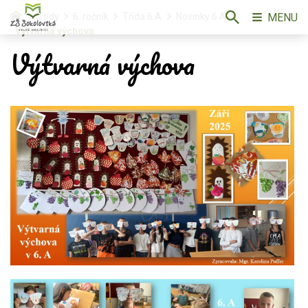
MENU
Třídy
6. ročník
Třída 6.A
Novinky 6.A
Výtvarná výchova
Výtvarná výchova