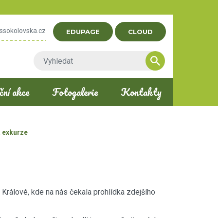
ssokolovska.cz
EDUPAGE
CLOUD
ní akce
Fotogalerie
Kontakty
 exkurze
e Králové, kde na nás čekala prohlídka zdejšího