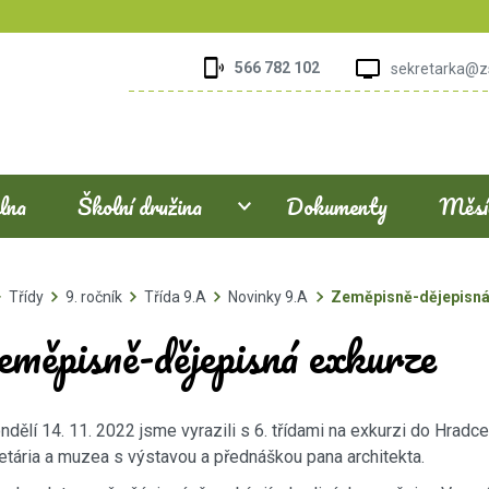
566 782 102
sekretarka@z
elna
Školní družina
Dokumenty
Měsíč
Třídy
9. ročník
Třída 9.A
Novinky 9.A
Zeměpisně-dějepisná
eměpisně-dějepisná exkurze
ndělí 14. 11. 2022 jsme vyrazili s 6. třídami na exkurzi do Hradc
etária a muzea s výstavou a přednáškou pana architekta.