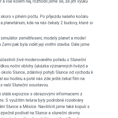
 a vše kolem něj, rozhodli jsme se, že jim výuku
 skoro v plném počtu. Po příjezdu našeho kočáru
a planetárium, kde na nás čekaly 2 budovy, které si
li simulátor zemětřesení, modely planet a model
emí pak byla vidět její vnitřní stavba. Dále jsme
e účastnili živě moderovaného pořadu o Sluneční
lídkou noční oblohy (ukázka významných hvězd a
ě okolo Slunce, zdánlivý pohyb Slunce od východu k
l asi hodinu a poté nás zde ještě čekal film na
s naší Sluneční soustavou.
ci stálá expozice s obrazovými informacemi z
e. S využitím teluria byly podrobně rozebrány
ění Slunce a Měsíce. Navštívili jsme také kopuli s
zpečně podívat na Slunce a sluneční skvrny.