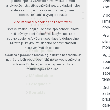
Vzhl
potřeb: zpětná vazba od návštěvníků formou
6. ročník
analytických statistik používání webu, ukládání nebo
udržení kontextu stránek (session):
zpes
přístup k informacím na vašem zařízení, měření
případná přihlášení, volby jazyka, apod.
7. ročník
obsahu, reklama a vývoj produktů.
V po
Volitelná cookies
8. ročník
jsme
Více informací o cookies na našem webu
analytická pro anonymizované
9. ročník
dopo
vyhodnocení návštěvnosti
Správci vašich údajů bude naše společnost, jakož i
Třída 9.A
naši důvěryhodní partneři, se kterými neustále
marketingová cookies (Google)
Prvn
Třída 9.B
spolupracujeme. Vyjádření souhlasu je dobrovolné.
plan
Více informací o cookies na našem webu
Můžete jej kdykoli zrušit nebo obnovit změnou
mohl
nastavení vašich cookies.
Školní jídelna
Cookies a podobné technologie dělíme na technická:
Poté
Přijmout všechny cookies
Školní družina
nutná pro běh webu, bez nichž nelze web používat a
sous
volitelná. Do této části spadají analytická a
Dokumenty
souh
Odmítnout vše
marketingová cookies.
zápa
Měsíční akce
téma
Fotogalerie
Druh
Kontakty
astr
příč
dale