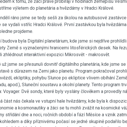
edem k tomu, že žáci právě probírají v hodinách zeměpisu Vesmír
tříme výletem do planetária a hvězdárny v Hradci Králové.
ndělí ráno jsme se tedy sešli za školou na autobusové zastávce
 se vydali vstříc Hradci Králové. První zastávkou byla hvězdárna 
ledne projdeme.
í budova byla Digitální planetárium, kde jsme si nejdříve prohlíd
ety Země s vyznačenými hranicemi litosférických desek. Na řezu Z
i zhlédnout interaktivní expozici Mikrosvět - makrosvět.
 už jsme se přesunuli dovnitř digitálního planetária, kde jsme s
tavě s důrazem na Zemi jako planetu. Program pokračoval proh
vězdí, ekliptiky, pohybu Slunce po ekliptice vlivem obíhání Zem
du, apod.), Sluneční soustavu a okolní planety. Tento program trva
: Voyager. Dvě sondy, které byly vyslány člověkem a provedly ná
á část nás čekala ve vstupní hale hvězdárny, kde byla k dispozi
onomie a kosmonautiky a žáci se tu mohli zvážit na kosmické váz
iny střídání dne a noci, ročních období a fází Měsíce a vznik zatm
kohledem a díky příznivému počasí se jedné skupině podařilo be