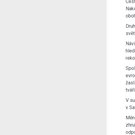
Cest
Nako
oboh
Druh
svět
Návš
hled
reko
Spol
evro
žasl
tváří
V su
v Sa
Mění
zhru
odpo