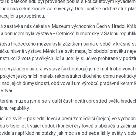
ou k dalekohledu byl proveden pokus s Foucaultovým kyvadlem, 
nec nás čekal kiosek se suvenýry. Děti i učitelé odcházeli z pla
acující a prospěšnou.
á zastávka nás čekala v Muzeum východních Čech v Hradci Králov
 a bonusem byla výstava - Četnické humoresky v Salonu republik
těva hradeckého muzea byla zážitkem sama o sobě: v krásné se
áčku hlavně výstava Měnící se svět mapující období pravěku nejen
nstrukci života pravěkých lidí a ucelily si učivo probírané v pod
u s výkladem autora výstavy (archeologa) jsme mohli obdivovat m
pských jeskynních maleb, rekonstrukci dlouhého domu neolitický
i nad jejich důmyslností, obdivovali um výrobců pradávné keramik
 v tvář.
terénu muzea jsme se v další části ocitli uprostřed světa hrade
lonu republiky.
cí se svět – poslední lovci a první zemědělci (nejen) ve východn
ba 5 tisíc let trvající období končící éry lovců a sběračů a začí
vídala například na otázky, jak moc se od sebe lišily světy v dob