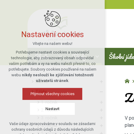
Nastavení cookies
Vítejte na našem webu!
Potřebujeme nastavit cookies a související
Škola
Třídy
Školní jíd
technologie, aby zobrazovaný obsah odpovídal
vašim potřebám a vy na webu nalezli přesně to, co
potřebujete. Soubory cookies používané na našem
webu
nikdy neslouží ke zjišťování totožnosti
uživatelů stránek
.
Škola
Z
Třídy
Přijmout všechny cookies
1. ročník
Nastavit
2. ročník
3. ročník
V po
Vaše údaje zpracováváme v souladu se zásadami
plan
4. ročník
Technická cookies
ochrany osobních údajů z důvodu následujících
5. ročník
nutná pro provozování webu