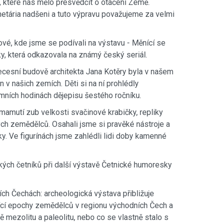
které nás mělo přesvědčit o otáčení Země.
netária nadšeni a tuto výpravu považujeme za velmi
é, kde jsme se podívali na výstavu - Měnící se
y, která odkazovala na známý český seriál.
cesní budově architekta Jana Kotěry byla v našem
 v našich zemích. Děti si na ní prohlédly
zimních hodinách dějepisu šestého ročníku.
amutí zub velkosti svačinové krabičky, repliky
ch zemědělců. Osahali jsme si pravěké nástroje a
y. Ve figurínách jsme zahlédli lidi doby kamenné
ckých četníků při další výstavě Četnické humoresky
ích Čechách: archeologická výstava přibližuje
nající epochy zemědělců v regionu východních Čech a
ě mezolitu a paleolitu, nebo co se vlastně stalo s