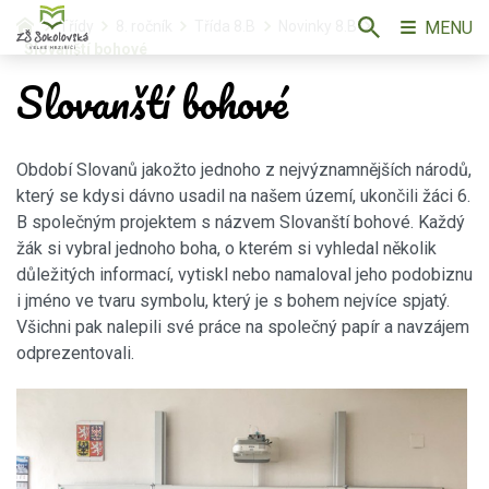
MENU
Třídy
8. ročník
Třída 8.B
Novinky 8.B
Slovanští bohové
Slovanští bohové
Období Slovanů jakožto jednoho z nejvýznamnějších národů,
který se kdysi dávno usadil na našem území, ukončili žáci 6.
B společným projektem s názvem Slovanští bohové. Každý
žák si vybral jednoho boha, o kterém si vyhledal několik
důležitých informací, vytiskl nebo namaloval jeho podobiznu
i jméno ve tvaru symbolu, který je s bohem nejvíce spjatý.
Všichni pak nalepili své práce na společný papír a navzájem
odprezentovali.