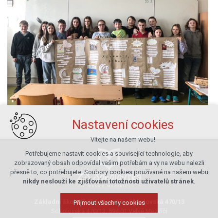
Nastavení cookies
Vítejte na našem webu!
Potřebujeme nastavit cookies a související technologie, aby
zobrazovaný obsah odpovídal vašim potřebám a vy na webu nalezli
přesně to, co potřebujete. Soubory cookies používané na našem webu
nikdy neslouží ke zjišťování totožnosti uživatelů stránek
.
Základní škola Velké Meziříčí, Sokolovská 470/13
Přijmout všechny cookies
Sokolovská 470/13, 594 01 Velké Meziříčí