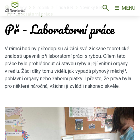
MENU
Třídy
8. ročník
Třída 8.B
Novinky 8.B
Př - Laboratorní práce
Př - Laboratorní práce
V rámci hodiny přírodopisu si žáci své získané teoretické
znalosti upevnili při laboratorní práci s rybou. Cílem této
práce bylo prohlédnout si stavbu ryby a její vnitřní orgány
v reálu. Žáci díky tomu viděli, jak vypadá plynový měchýř,
pohlavní orgány nebo žaberní plátky. I přesto, že pitva byla
pro některé náročná, všichni ji zvládli nakonec skvěle.