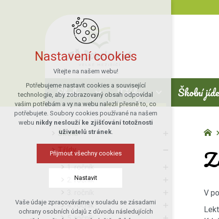
Nastavení cookies
Vítejte na našem webu!
Potřebujeme nastavit cookies a související
Škola
Třídy
Školní jíd
technologie, aby zobrazovaný obsah odpovídal
vašim potřebám a vy na webu nalezli přesně to, co
potřebujete. Soubory cookies používané na našem
webu
nikdy neslouží ke zjišťování totožnosti
uživatelů stránek
.
Škola
Z
Třídy
Přijmout všechny cookies
1. ročník
Nastavit
2. ročník
3. ročník
V po
Vaše údaje zpracováváme v souladu se zásadami
4. ročník
Technická cookies
Lekt
ochrany osobních údajů z důvodu následujících
5. ročník
nutná pro provozování webu