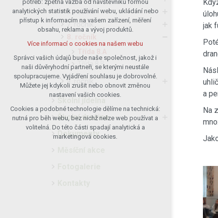
Když
potřeb: zpětná vazba od návštěvníků formou
6. ročník
analytických statistik používání webu, ukládání nebo
udržení kontextu stránek (session):
úloh
přístup k informacím na vašem zařízení, měření
případná přihlášení, volby jazyka, apod.
7. ročník
jak 
obsahu, reklama a vývoj produktů.
Volitelná cookies
8. ročník
Poté
Více informací o cookies na našem webu
analytická pro anonymizované
Třída 8.A
dran
vyhodnocení návštěvnosti
Správci vašich údajů bude naše společnost, jakož i
Třída 8.B
naši důvěryhodní partneři, se kterými neustále
marketingová cookies (Google)
Násl
spolupracujeme. Vyjádření souhlasu je dobrovolné.
9. ročník
uhli
Více informací o cookies na našem webu
Můžete jej kdykoli zrušit nebo obnovit změnou
a pe
nastavení vašich cookies.
Školní jídelna
Cookies a podobné technologie dělíme na technická:
Na z
Přijmout všechny cookies
Školní družina
nutná pro běh webu, bez nichž nelze web používat a
množ
volitelná. Do této části spadají analytická a
Dokumenty
Odmítnout vše
marketingová cookies.
Jako
Měsíční akce
Fotogalerie
Kontakty