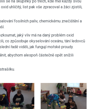
lili se na skupinky po třech, kde měl každý svou
id uhličitý, list pak vše zpracoval a žáci zjistili,
 spalování fosilních paliv, chemickému znečištění a
ší.
ozkoumat, jaký vliv má na daný problém oxid
stili, co způsobuje okyselování oceánu, tání ledovců
lední řadě viděli, jak fungují mořské proudy.
měnit, abychom alespoň částečně opět snížili
trašilku.