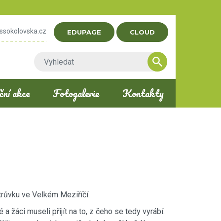
ssokolovska.cz
EDUPAGE
CLOUD
ní akce
Fotogalerie
Kontakty
trůvku ve Velkém Meziříčí.
 žáci museli přijít na to, z čeho se tedy vyrábí.