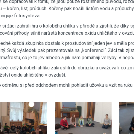
 se dopracovali k tomu, že jsou pouze rostlinného původu, rozdě
u – kořen, list, průduch. Kořeny pak nosili listům vodu a průduchy ox
funguje fotosyntéza.
 si žáci zahráli hru o koloběhu uhlíku v přírodě a zjistili, že díky
cování přírody silně narůstá koncentrace oxidu uhličitého v ovzdu
edně každá skupinka dostala k prostudování jeden jev a měla pr
čitý. Svůj výsledek pak prezentovala na „konferenci“. Žáci tak zji
rmafrostu, co je to jev albedo a jak nám pomáhají velryby. V nepos
ávěr celý koloběh uhlíku zakreslili do obrázku a uvažovali, co z
ství oxidu uhličitého v ovzduší.
 odměnu si před odchodem mohli pohladit užovku a vzít na ruku s