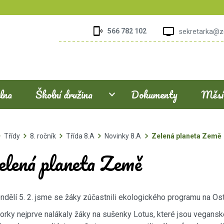
566 782 102
sekretarka@z
elna
Školní družina
Dokumenty
Měsíč
Třídy
8. ročník
Třída 8.A
Novinky 8.A
Zelená planeta Země
elená planeta Země
ndělí 5. 2. jsme se žáky zúčastnili ekologického programu na Os
orky nejprve nalákaly žáky na sušenky Lotus, které jsou veganské a