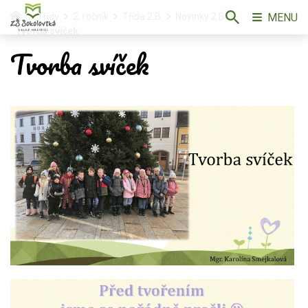
MENU
Třídy
2. ročník
Třída 2.B
Novinky 2.B
Tvorba svíček
Tvorba svíček