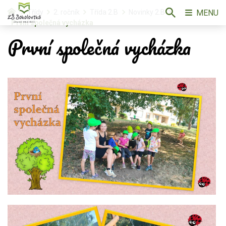
MENU
Třídy
2. ročník
Třída 2.B
Novinky 2.B
První společná vycházka
První společná vycházka