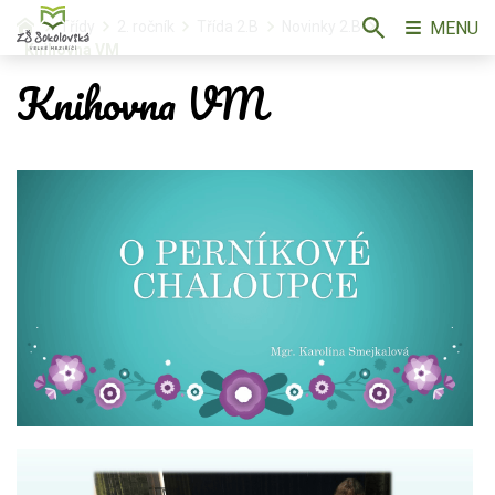
MENU
Třídy
2. ročník
Třída 2.B
Novinky 2.B
Knihovna VM
Knihovna VM