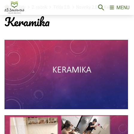
MENU
Třídy
2. ročník
Třída 2.B
Novinky 2.B
Keramika
Keramika