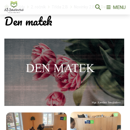
MENU
Třídy
2. ročník
Třída 2.B
Novinky 2.B
Den matek
Den matek