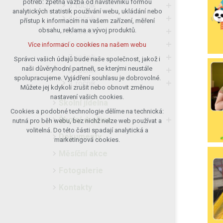
potřeb: zpětná vazba od návštěvníků formou
3. ročník
analytických statistik používání webu, ukládání nebo
udržení kontextu stránek (session):
4. ročník
přístup k informacím na vašem zařízení, měření
případná přihlášení, volby jazyka, apod.
obsahu, reklama a vývoj produktů.
5. ročník
Volitelná cookies
6. ročník
Více informací o cookies na našem webu
analytická pro anonymizované
7. ročník
vyhodnocení návštěvnosti
Správci vašich údajů bude naše společnost, jakož i
naši důvěryhodní partneři, se kterými neustále
marketingová cookies (Google)
8. ročník
spolupracujeme. Vyjádření souhlasu je dobrovolné.
9. ročník
Více informací o cookies na našem webu
Můžete jej kdykoli zrušit nebo obnovit změnou
nastavení vašich cookies.
Školní jídelna
Cookies a podobné technologie dělíme na technická:
Přijmout všechny cookies
Školní družina
nutná pro běh webu, bez nichž nelze web používat a
volitelná. Do této části spadají analytická a
Dokumenty
Odmítnout vše
marketingová cookies.
Měsíční akce
Fotogalerie
Kontakty