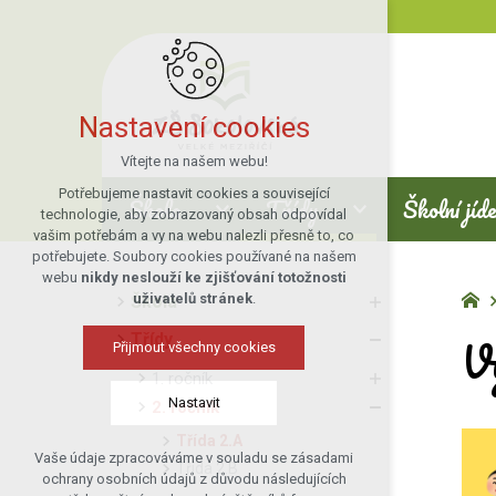
Nastavení cookies
Vítejte na našem webu!
Potřebujeme nastavit cookies a související
Škola
Třídy
Školní jíd
technologie, aby zobrazovaný obsah odpovídal
vašim potřebám a vy na webu nalezli přesně to, co
potřebujete. Soubory cookies používané na našem
webu
nikdy neslouží ke zjišťování totožnosti
uživatelů stránek
.
Škola
V
Třídy
Přijmout všechny cookies
1. ročník
Nastavit
2. ročník
Třída 2.A
Vaše údaje zpracováváme v souladu se zásadami
Třída 2.B
Technická cookies
ochrany osobních údajů z důvodu následujících
nutná pro provozování webu