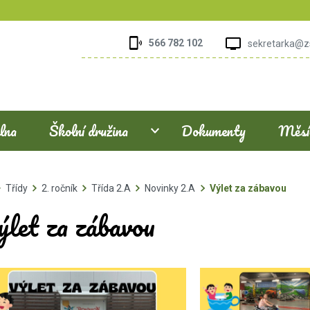
566 782 102
sekretarka@z
elna
Školní družina
Dokumenty
Měsíč
Třídy
2. ročník
Třída 2.A
Novinky 2.A
Výlet za zábavou
ýlet za zábavou