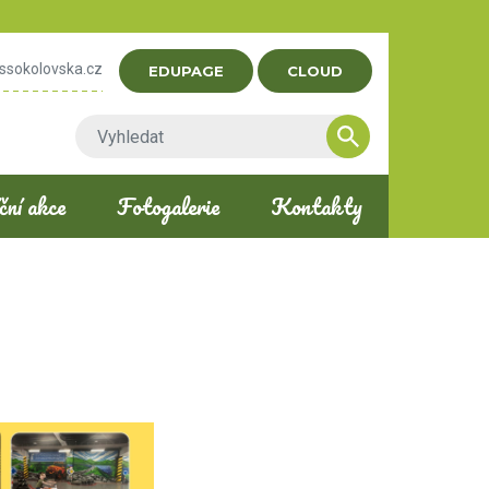
ssokolovska.cz
EDUPAGE
CLOUD
ní akce
Fotogalerie
Kontakty