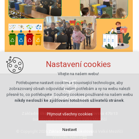
Nastavení cookies
Vítejte na našem webu!
Potřebujeme nastavit cookies a související technologie, aby
zobrazovaný obsah odpovídal vašim potřebám a vy na webu nalezli
přesně to, co potřebujete. Soubory cookies používané na našem webu
nikdy neslouží ke zjišťování totožnosti uživatelů stránek
.
Základní škola Velké Meziříčí, Sokolovská 470/13
Přijmout všechny cookies
Sokolovská 470/13, 594 01 Velké Meziříčí
Nastavit
© Copyright 2026 Základní škola Sokolovská Velké Meziříčí
VYTVOŘIL XART.CZ