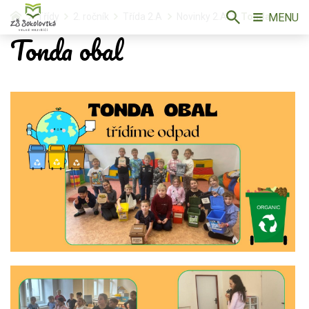
MENU
Třídy
2. ročník
Třída 2.A
Novinky 2.A
Tonda obal
Tonda obal