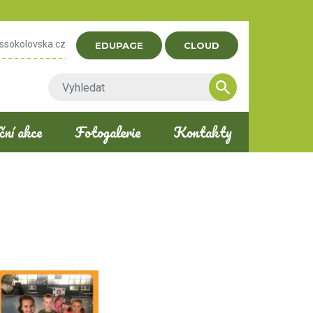
ssokolovska.cz
EDUPAGE
CLOUD
ní akce
Fotogalerie
Kontakty