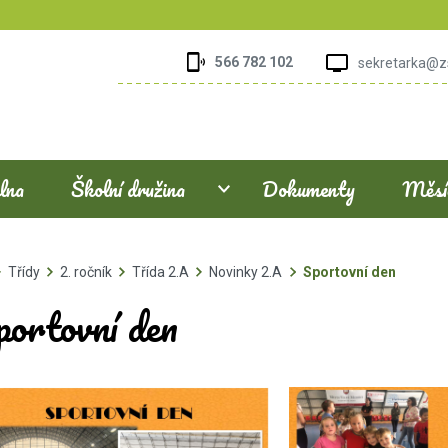
566 782 102
sekretarka@z
elna
Školní družina
Dokumenty
Měsíč
Třídy
2. ročník
Třída 2.A
Novinky 2.A
Sportovní den
portovní den