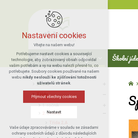
Nastavení cookies
Vítejte na našem webu!
Potřebujeme nastavit cookies a související
Škola
Třídy
Školní jíd
technologie, aby zobrazovaný obsah odpovídal
vašim potřebám a vy na webu nalezli přesně to, co
potřebujete. Soubory cookies používané na našem
webu
nikdy neslouží ke zjišťování totožnosti
uživatelů stránek
.
Škola
S
Třídy
Přijmout všechny cookies
1. ročník
Nastavit
2. ročník
Třída 2.A
Vaše údaje zpracováváme v souladu se zásadami
Třída 2.B
Technická cookies
ochrany osobních údajů z důvodu následujících
nutná pro provozování webu