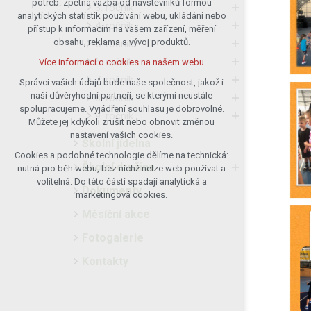
potřeb: zpětná vazba od návštěvníků formou
3. ročník
analytických statistik používání webu, ukládání nebo
udržení kontextu stránek (session):
4. ročník
přístup k informacím na vašem zařízení, měření
případná přihlášení, volby jazyka, apod.
obsahu, reklama a vývoj produktů.
5. ročník
Volitelná cookies
6. ročník
Více informací o cookies na našem webu
analytická pro anonymizované
7. ročník
vyhodnocení návštěvnosti
Správci vašich údajů bude naše společnost, jakož i
naši důvěryhodní partneři, se kterými neustále
marketingová cookies (Google)
8. ročník
spolupracujeme. Vyjádření souhlasu je dobrovolné.
9. ročník
Více informací o cookies na našem webu
Můžete jej kdykoli zrušit nebo obnovit změnou
nastavení vašich cookies.
Školní jídelna
Cookies a podobné technologie dělíme na technická:
Přijmout všechny cookies
Školní družina
nutná pro běh webu, bez nichž nelze web používat a
volitelná. Do této části spadají analytická a
Dokumenty
Odmítnout vše
marketingová cookies.
Měsíční akce
Fotogalerie
Kontakty