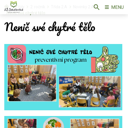
MENU
Třídy
2. ročník
Třída 2.A
Novinky 2.A
Nenič své chytré tělo
Nenič své chytré tělo