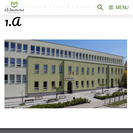
MENU
Třídy
1. ročník
Třída 1.A
Novinky 1.A
1.A
1.A