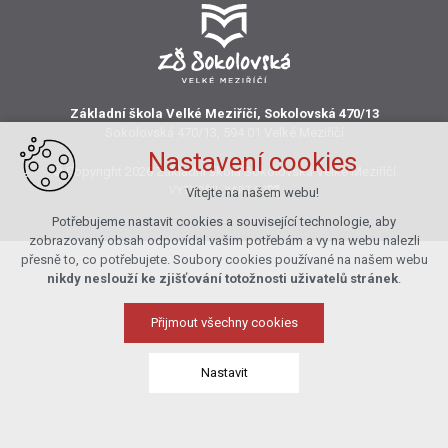
Základní škola Velké Meziříčí, Sokolovská 470/13
Sokolovská 470/13, 594 01 Velké Meziříčí
Nastavení cookies
© Copyright 2026 Základní škola Sokolovská Velké Meziříčí
VYTVOŘIL XART.CZ
Vítejte na našem webu!
Potřebujeme nastavit cookies a související technologie, aby
zobrazovaný obsah odpovídal vašim potřebám a vy na webu nalezli
přesně to, co potřebujete. Soubory cookies používané na našem webu
nikdy neslouží ke zjišťování totožnosti uživatelů stránek
.
Přijmout všechny cookies
Nastavit
Technická cookies