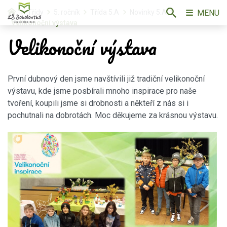
MENU
Třídy
5. ročník
Třída 5.A
Novinky 5.A
Velikonoční výstava
Velikonoční výstava
První dubnový den jsme navštívili již tradiční velikonoční
výstavu, kde jsme posbírali mnoho inspirace pro naše
tvoření, koupili jsme si drobnosti a někteří z nás si i
pochutnali na dobrotách. Moc děkujeme za krásnou výstavu.