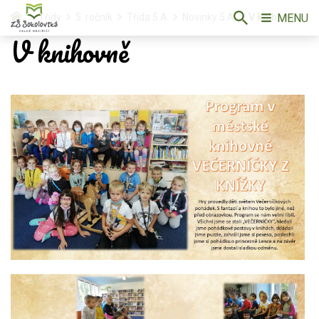
MENU
Třídy
5. ročník
Třída 5.A
Novinky 5.A
V knihovně
V knihovně