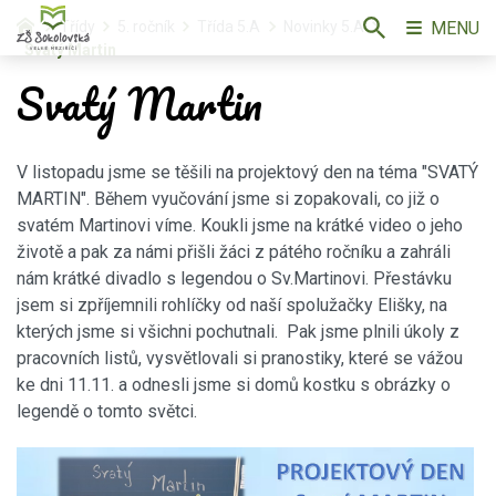
MENU
Třídy
5. ročník
Třída 5.A
Novinky 5.A
Svatý Martin
Svatý Martin
V listopadu jsme se těšili na projektový den na téma "SVATÝ
MARTIN". Během vyučování jsme si zopakovali, co již o
svatém Martinovi víme. Koukli jsme na krátké video o jeho
životě a pak za námi přišli žáci z pátého ročníku a zahráli
nám krátké divadlo s legendou o Sv.Martinovi. Přestávku
jsem si zpříjemnili rohlíčky od naší spolužačky Elišky, na
kterých jsme si všichni pochutnali. Pak jsme plnili úkoly z
pracovních listů, vysvětlovali si pranostiky, které se vážou
ke dni 11.11. a odnesli jsme si domů kostku s obrázky o
legendě o tomto světci.